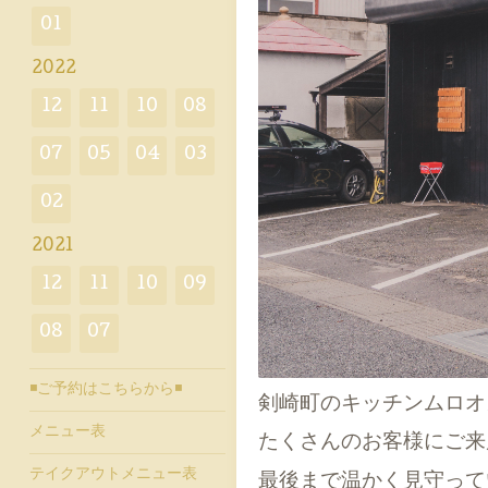
01
2022
12
11
10
08
07
05
04
03
02
2021
12
11
10
09
08
07
◾️ご予約はこちらから◾️
剣崎町のキッチンムロオ
メニュー表
たくさんのお客様にご来
テイクアウトメニュー表
最後まで温かく見守って