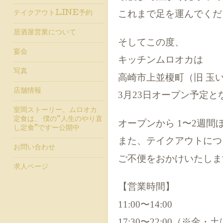
これまで足を運んでくだ
テイクアウトLINE予約
居酒屋営業について
そしてこの度、
宴会
キッチンムロオカは
写真
高崎市上並榎町（旧 玉
店舗情報
3月23日オープン予定と
室岡ストーリー。ムロオカ
定食は、 僕の“人生のやり直
オープンから 1〜2週間
し定食”ですー公開中
また、テイクアウトにつ
お問い合わせ
ご不便をおかけいたしま
求人ページ
【営業時間】
11:00〜14:00
17:30〜22:00（※金・土