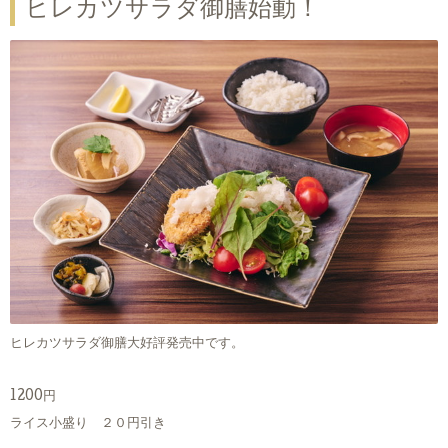
ヒレカツサラダ御膳始動！
ヒレカツサラダ御膳大好評発売中です。
1200円
ライス小盛り ２０円引き