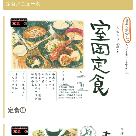
定食メニュー表
定食①